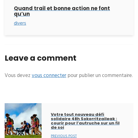
Quand trail et bonne action ne font
qu’un
divers
Leave a comment
Vous devez
vous connecter
pour publier un commentaire.
Votre tout nouveau défi
solidaire 48h Sokorritzaileak :
courir pour l’autruche sur un fil
de soi
PREVIOUS POST