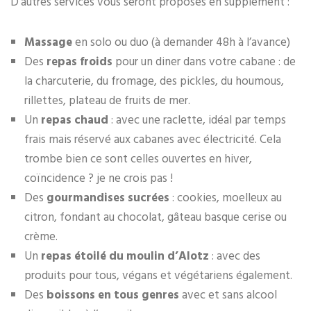
D’autres services vous seront proposés en supplément :
Massage
en solo ou duo (à demander 48h à l’avance)
Des
repas froids
pour un diner dans votre cabane : de
la charcuterie, du fromage, des pickles, du houmous,
rillettes, plateau de fruits de mer.
Un
repas chaud
: avec une raclette, idéal par temps
frais mais réservé aux cabanes avec électricité. Cela
trombe bien ce sont celles ouvertes en hiver,
coïncidence ? je ne crois pas !
Des
gourmandises sucrées
: cookies, moelleux au
citron, fondant au chocolat, gâteau basque cerise ou
crème.
Un
repas étoilé du moulin d’Alotz
: avec des
produits pour tous, végans et végétariens également.
Des
boissons en tous genres
avec et sans alcool