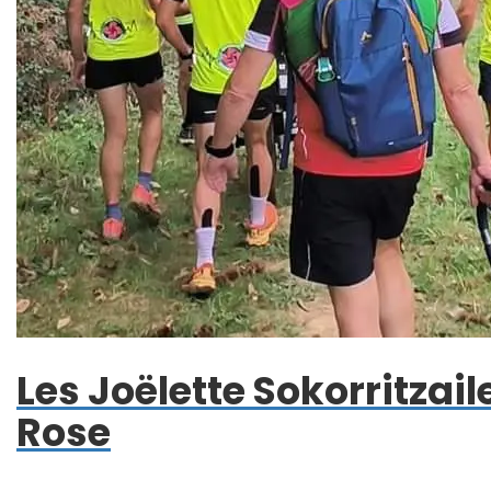
Les Joëlette Sokorritzai
Rose